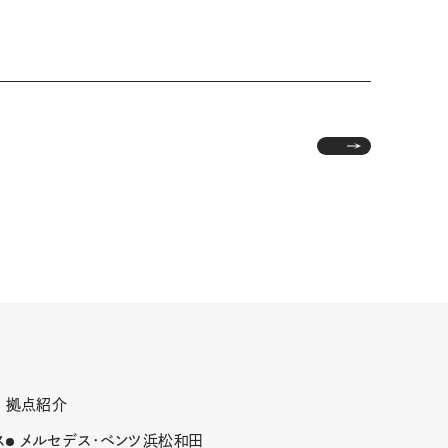
拠点紹介
ス
メルセデス･ベンツ浜松和田