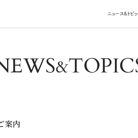
ニュース&トピ
N
E
W
S
T
O
P
I
C
&
ご案内